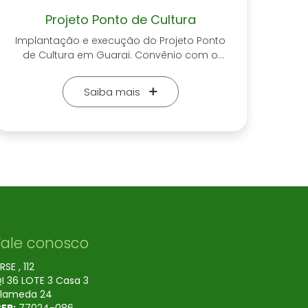
Projeto Ponto de Cultura
Implantação e execução do Projeto Ponto
de Cultura em Guarai. Convênio com o
Ministério da Cultura, denominado Projeto 3
na Web da Arte Tocantinense que é um
Saiba mais
trabalho voltado para o e-commerce
através do convênio junto a Caixa
Econômica Federal. Trabalho realizado com
artesãos do Estado do Tocantins com a
comercialização artesanato.
Fale conosco
RSE , 112
I 36 LOTE 3 Casa 3
lameda 24