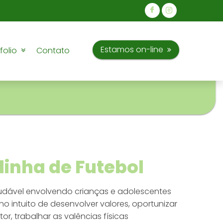
Estamos on-line
tfolio
Contato
linha de Futebol
udável envolvendo crianças e adolescentes
o intuito de desenvolver valores, oportunizar
r, trabalhar as valências físicas