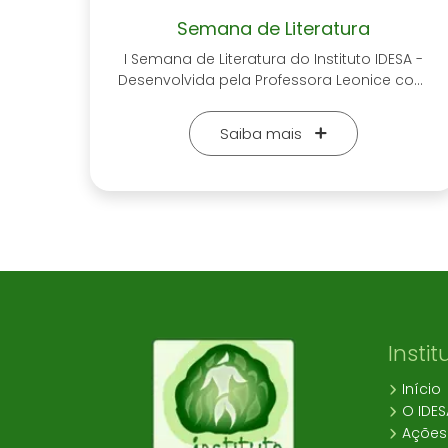
Semana de Literatura
I Semana de Literatura do Instituto IDESA -
Desenvolvida pela Professora Leonice com
Histórias para crianças e adolescentes.
Professora Leo contou da sua paixão pelos
Saiba mais
livros que vem desde criança. O que marcou
muito a sua vida foi a sua Professora de
escola, todos os dias no final a tarde lia um
trecho de uma história e deixava o suspense
para o outro dia, isso foi despertando a sua
curiosidade pelos livros. "Através da leitura
consegui realizar muitos sonhos, e hoje
tenho ainda mais sonhos a realizar e
através da leitura e dos meus
conhecimentos que os realizarei.
Instit
Início
O IDES
Ações