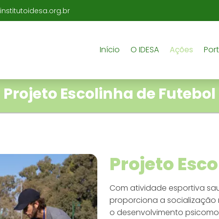
nstitutoidesa.org.br
Início
O IDESA
Ações
Por
Projeto Escolinha de Futebol
Projeto Esco
Com atividade esportiva sa
proporciona a socialização n
o desenvolvimento psicomoto