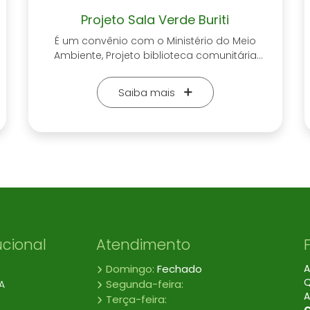
Projeto Sala Verde Buriti
É um convênio com o Ministério do Meio
Ambiente, Projeto biblioteca comunitária
denominada “Espaço da Leitura”, bem
atividades educativas na área do meio
Saiba mais
ambiente junto às escolas. No que se refere
à participação nas instâncias de controle
social o Instituto IDESA está afiliado ao Fórum
Estadual de Defesa dos Direitos da Criança e
do Adolescente do Tocantins.
ucional
Atendimento
Domingo:
Fechado
A
Q
Segunda-feira:
A
A
Terça-feira: