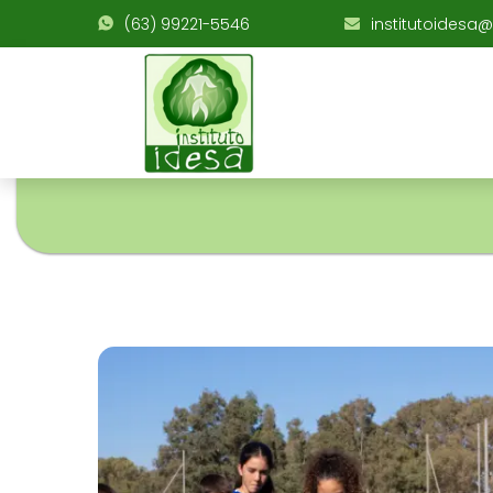
(63) 99221-5546
institutoidesa@i